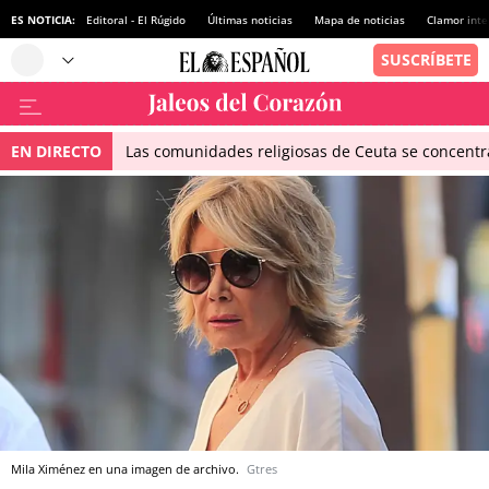
ES NOTICIA:
Editoral - El Rúgido
Últimas noticias
Mapa de noticias
Clamor inte
EN DIRECTO
Las comunidades religiosas de Ceuta se concentra
Mila Ximénez en una imagen de archivo.
Gtres