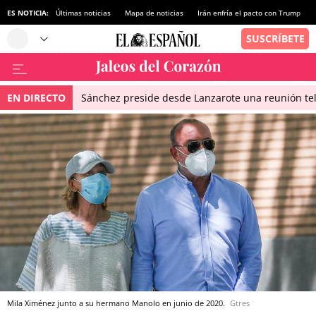
ES NOTICIA:
Últimas noticias
Mapa de noticias
Irán enfría el pacto con Trump
EN DIRECTO
Sánchez preside desde Lanzarote una reunión tel
Mila Ximénez junto a su hermano Manolo en junio de 2020.
Gtres