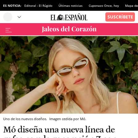
ES NOTICIA:
Editoral - El Rúgido
Últimas noticias
Cuponazo Once, hoy
Mapa de 
Uno de los nuevos diseños.
Imagen cedida por Mó.
Mó diseña una nueva línea de