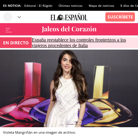
ES NOTICIA:
Editoral - El Rúgido
Últimas noticias
Mapa de noticias
8 días de C
España reestablece los controles fronterizos a los
EN DIRECTO
viajeros procedentes de Italia
Violeta Mangriñán en una imagen de archivo.