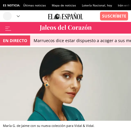
ES NOTICIA:
Últimas noticias
Mapa de noticias
Lotería Nacional, hoy
Irán enfr
EN DIRECTO
Marruecos dice estar dispuesto a acoger a sus me
María G. de Jaime con su nueva colección para Vidal & Vidal.