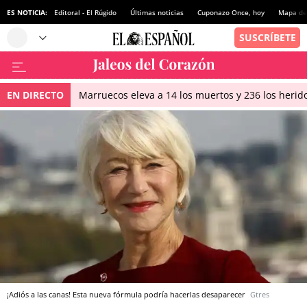
ES NOTICIA:
Editoral - El Rúgido
Últimas noticias
Cuponazo Once, hoy
Mapa de 
EN DIRECTO
Marruecos eleva a 14 los muertos y 236 los herido
¡Adiós a las canas! Esta nueva fórmula podría hacerlas desaparecer
Gtres