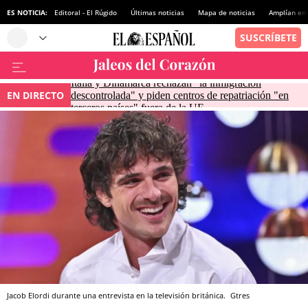
ES NOTICIA:
Editoral - El Rúgido
Últimas noticias
Mapa de noticias
Amplían en
Italia y Dinamarca rechazan "la inmigración
EN DIRECTO
descontrolada" y piden centros de repatriación "en
terceros países" fuera de la UE
Jacob Elordi durante una entrevista en la televisión británica.
Gtres