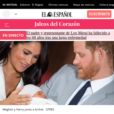
ES NOTICIA:
Editoral - El Rúgido
Últimas noticias
Mapa de noticias
Fallece Jor
El padre y representante de Leo Messi ha fallecido a
EN DIRECTO
los 68 años tras una larga enfermedad
Meghan y Harry junto a Archie.
GTRES