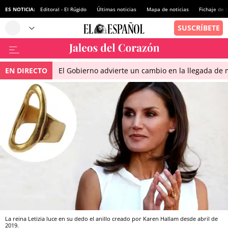
ES NOTICIA:
Editoral - El Rúgido
Últimas noticias
Mapa de noticias
Fichaje de
EN DIRECTO
El Gobierno advierte un cambio en la llegada d
La reina Letizia luce en su dedo el anillo creado por Karen Hallam desde abril de
2019.