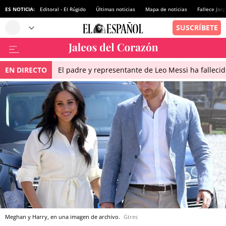
ES NOTICIA:
Editoral - El Rúgido
Últimas noticias
Mapa de noticias
Fallece Jor
EN DIRECTO
El padre y representante de Leo Messi ha falleci
Meghan y Harry, en una imagen de archivo.
Gtres