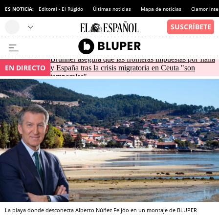
ES NOTICIA:
Editoral - El Rúgido
Últimas noticias
Mapa de noticias
Clamor inte
Brunner asegura que las fronteras impuestas por Italia
EN DIRECTO
y España tras la crisis migratoria en Ceuta "son
temporales"
La playa donde desconecta Alberto Núñez Feijóo en un montaje de BLUPER