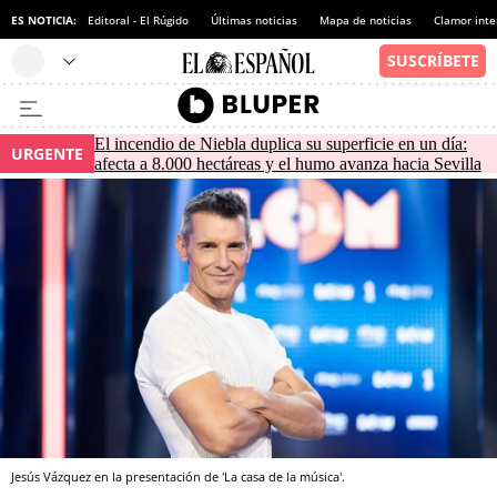
ES NOTICIA:
Editoral - El Rúgido
Últimas noticias
Mapa de noticias
Clamor inte
El incendio de Niebla duplica su superficie en un día:
URGENTE
afecta a 8.000 hectáreas y el humo avanza hacia Sevilla
Jesús Vázquez en la presentación de 'La casa de la música'.