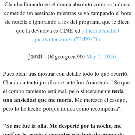
Claudia llorando en el drama absoluto como si hubiera
cometido un asesinato mientras se va zampando el bote
de nutella e ignorando a los del programa que le dicen
que la devuelva es CINE xd
#Tierradenadie9
pic.twitter.com/suT2fP9xDb
— -𝕁𝕠𝕣𝕕𝕚 - (@georgecat90)
May 5, 2026
Pues bien, tras mostrar con detalle todo lo que ocurrió,
Claudia intentó justificarse ante Ion Aramendi: "Sé que
tenía
el comportamiento está mal, pero sinceramente
una ansiedad que me moría.
Me merezco el castigo,
pero lo he hecho porque nunca como recompensa".
"Se me fue la olla. Me desperté por la noche, me
metí en la caseta y encontré este bote de crema de