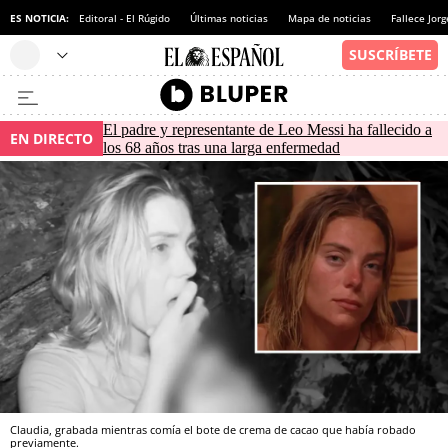
ES NOTICIA:
Editoral - El Rúgido
Últimas noticias
Mapa de noticias
Fallece Jor
El padre y representante de Leo Messi ha fallecido a
EN DIRECTO
los 68 años tras una larga enfermedad
Claudia, grabada mientras comía el bote de crema de cacao que había robado
previamente.