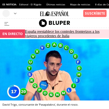
ES NOTICIA:
Editoral - El Rúgido
Últimas noticias
Mapa de noticias
8 días de C
España reestablece los controles fronterizos a los
EN DIRECTO
viajeros procedentes de Italia
David Trigo, concursante de 'Pasapalabra', durante el rosco.