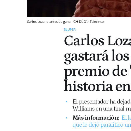
Carlos Lozano antes de ganar 'GH DÚO'.
Telecinco
BLUPER
Carlos Loz
gastará lo
premio de 
historia e
El presentador ha dejado
Williams en una final muy
Más información:
El 
que le dejó paralítico un