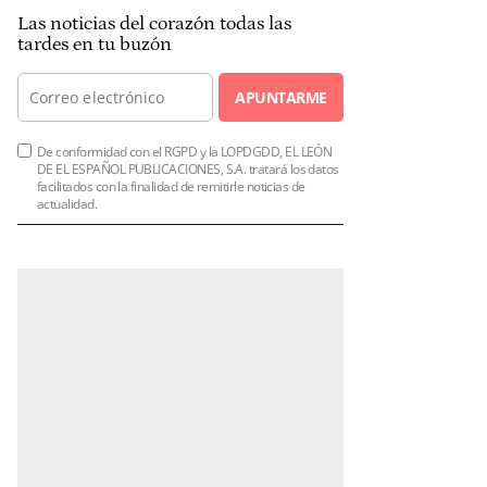
Las noticias del corazón todas las
tardes en tu buzón
APUNTARME
De conformidad con el RGPD y la LOPDGDD, EL LEÓN
DE EL ESPAÑOL PUBLICACIONES, S.A. tratará los datos
facilitados con la finalidad de remitirle noticias de
actualidad.