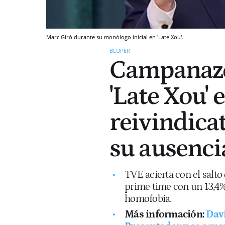
Marc Giró durante su monólogo inicial en 'Late Xou'.
BLUPER
Campanazo
'Late Xou' 
reivindicat
su ausencia
TVE acierta con el salto
prime time con un 13,4% 
homofobia.
Más información:
Davi