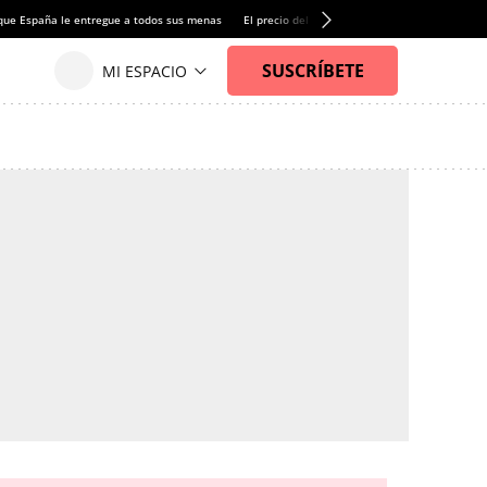
que España le entregue a todos sus menas
El precio del alquiler de vivienda baja por pri