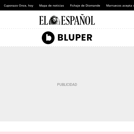
Cuponazo Once, hoy
Mapa de noticias
Fichaje de Diomande
Marruecos acepta 