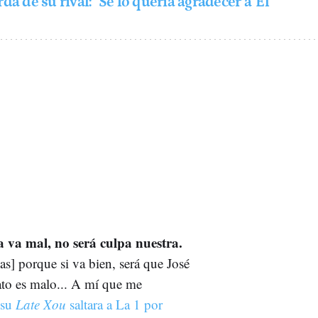
a de su rival: "Se lo quería agradecer a 'El
 va mal, no será culpa nuestra.
as] porque si va bien, será que José
dato es malo... A mí que me
 su
Late Xou
saltara a La 1 por