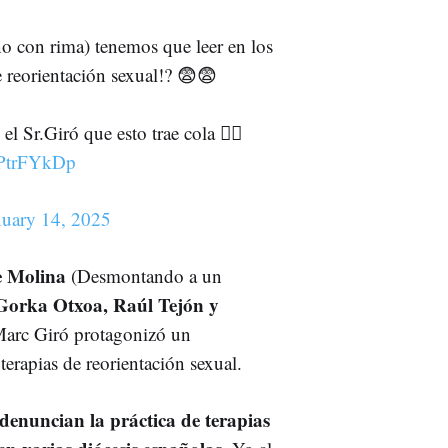
 con rima) tenemos que leer en los
de reorientación sexual!? 😨😨
el Sr.Giró que esto trae cola 👇🏻
DPtrFYkDp
nuary 14, 2025
e Molina
(Desmontando a un
Gorka Otxoa, Raúl Tejón y
Marc Giró protagonizó un
 terapias de reorientación sexual.
denuncian la práctica de terapias