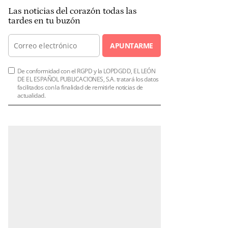
Las noticias del corazón todas las
tardes en tu buzón
APUNTARME
De conformidad con el RGPD y la LOPDGDD, EL LEÓN
DE EL ESPAÑOL PUBLICACIONES, S.A. tratará los datos
facilitados con la finalidad de remitirle noticias de
actualidad.