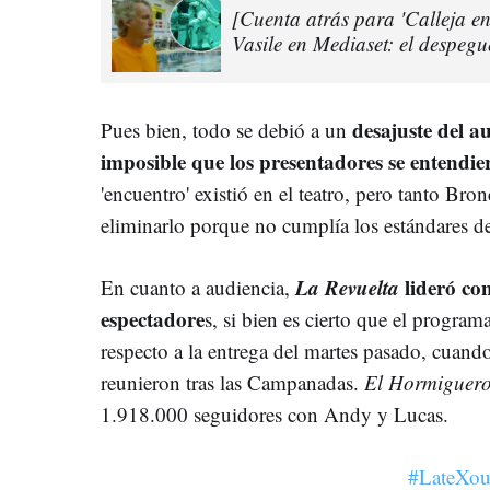
[Cuenta atrás para 'Calleja en 
Vasile en Mediaset: el despegue
desajuste del a
Pues bien, todo se debió a un
imposible que los presentadores se entendie
'encuentro' existió en el teatro, pero tanto B
eliminarlo porque no cumplía los estándares d
La Revuelta
lideró co
En cuanto a audiencia,
espectadore
s, si bien es cierto que el progra
respecto a la entrega del martes pasado, cuan
reunieron tras las Campanadas.
El Hormiguer
1.918.000 seguidores con Andy y Lucas.
#LateXo