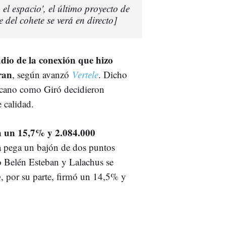
el espacio', el último proyecto de
 del cohete se verá en directo]
udio de la conexión que hizo
ran
, según avanzó
Vertele
. Dicho
roncano como Giró decidieron
e calidad.
n un 15,7% y 2.084.000
ma pega un bajón de dos puntos
do Belén Esteban y Lalachus se
o
, por su parte, firmó un 14,5% y
u