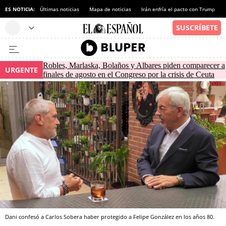
ES NOTICIA:
Últimas noticias
Mapa de noticias
Irán enfría el pacto con Trump
Robles, Marlaska, Bolaños y Albares piden comparecer a
URGENTE
finales de agosto en el Congreso por la crisis de Ceuta
Dani confesó a Carlos Sobera haber protegido a Felipe González en los años 80.