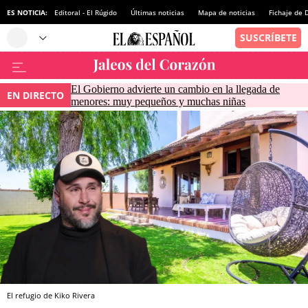
ES NOTICIA:
Editoral - El Rúgido
Últimas noticias
Mapa de noticias
Fichaje de
El Gobierno advierte un cambio en la llegada de
EN DIRECTO
menores: muy pequeños y muchas niñas
El refugio de Kiko Rivera