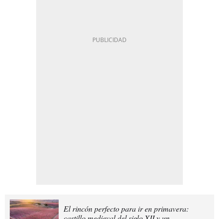
El rincón perfecto para ir en primavera:
castillo medieval del siglo XII y un