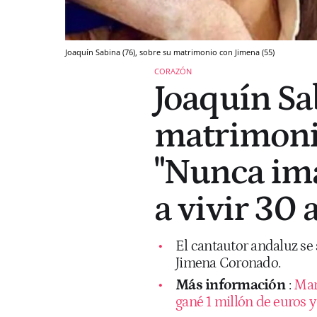
Joaquín Sabina (76), sobre su matrimonio con Jimena (55)
CORAZÓN
Joaquín Sab
matrimonio
"Nunca ima
a vivir 30 
El cantautor andaluz se 
Jimena Coronado.
Más información
:
Mar
gané 1 millón de euros y