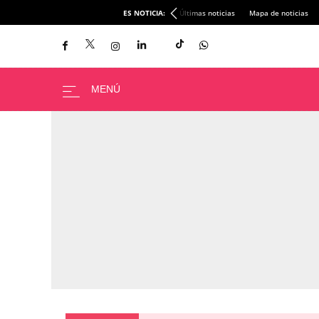
ES NOTICIA:
Últimas noticias
Mapa de noticias