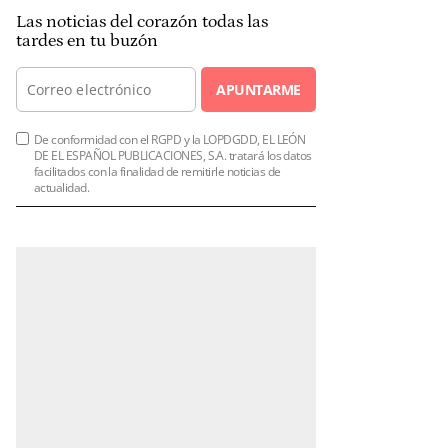
Las noticias del corazón todas las
tardes en tu buzón
APUNTARME
De conformidad con el RGPD y la LOPDGDD, EL LEÓN
DE EL ESPAÑOL PUBLICACIONES, S.A. tratará los datos
facilitados con la finalidad de remitirle noticias de
actualidad.