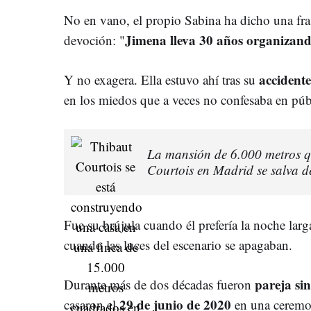
No en vano, el propio Sabina ha dicho una fr
Jimena lleva 30 años organizand
devoción: "
accident
Y no exagera. Ella estuvo ahí tras su
en los miedos que a veces no confesaba en púb
La mansión de 6.000 metros q
Courtois en Madrid se salva de
Fue su brújula cuando él prefería la noche lar
cuando las luces del escenario se apagaban.
pareja sin
Durante más de dos décadas fueron
29 de junio de 2020
casaron el
en una ceremo