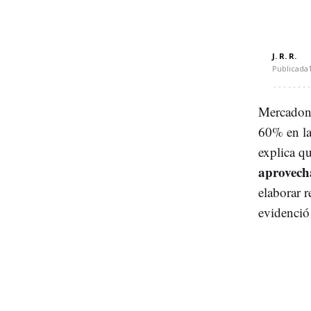
J. R. R.
Publicada
Mercadon
60% en la
explica q
aprovech
elaborar 
evidenci