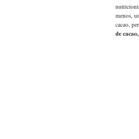
nutricion
menos, un
cacao, pe
de cacao,