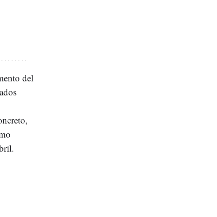
mento del
cados
oncreto,
omo
ril.