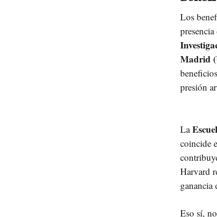
Los benefi
presencia
Investiga
Madrid 
beneficios
presión art
Escue
La
coincide 
contribuye
Harvard r
ganancia 
Eso sí, n