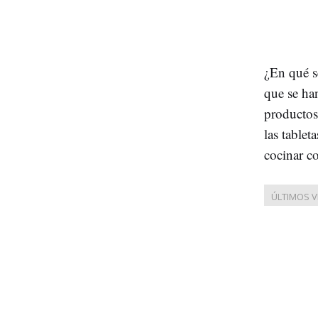
¿En qué s
que se h
productos
las tablet
cocinar c