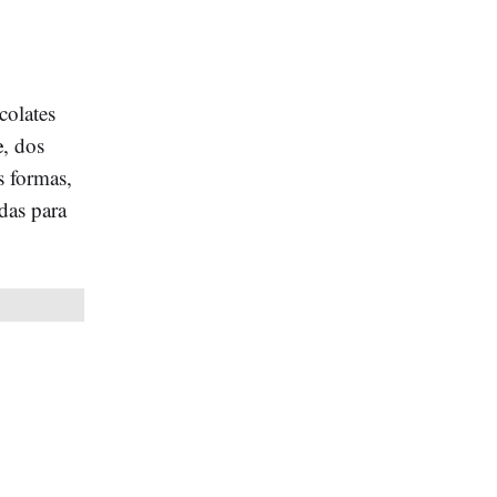
colates
e
, dos
s formas,
das para