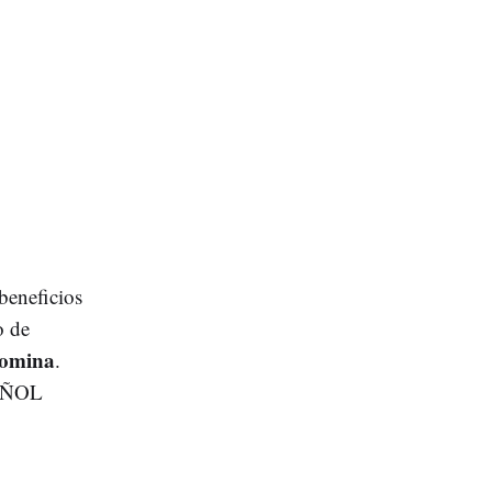
beneficios
o de
bromina
.
PAÑOL