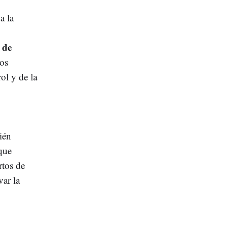
a la
 de
tos
ol y de la
ién
que
rtos de
ar la