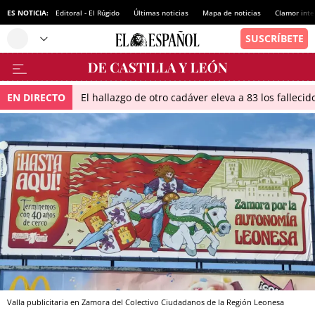
ES NOTICIA:
Editoral - El Rúgido
Últimas noticias
Mapa de noticias
Clamor inte
EN DIRECTO
El hallazgo de otro cadáver eleva a 83 los falleci
Valla publicitaria en Zamora del Colectivo Ciudadanos de la Región Leonesa