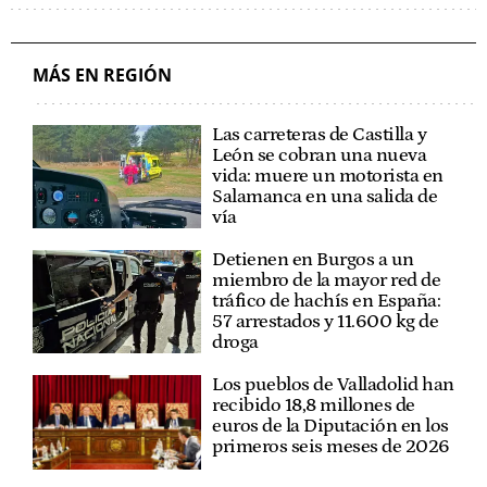
JUNTA DE CASTILLA Y LEÓN
CORTES DE CASTILLA Y LEÓN
PARTIDO POPULAR DE CASTILLA Y LEÓN
VOX CASTILLA Y LEÓN
MÁS EN REGIÓN
POLÍTICA CASTILLA Y LEÓN
Las carreteras de Castilla y
León se cobran una nueva
vida: muere un motorista en
Salamanca en una salida de
vía
Detienen en Burgos a un
miembro de la mayor red de
tráfico de hachís en España:
57 arrestados y 11.600 kg de
droga
Los pueblos de Valladolid han
recibido 18,8 millones de
euros de la Diputación en los
primeros seis meses de 2026