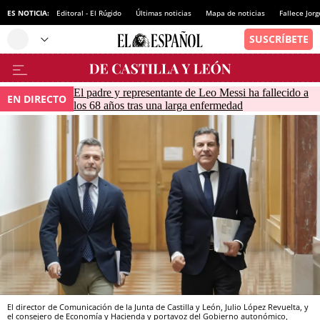
ES NOTICIA:
Editoral - El Rúgido
Últimas noticias
Mapa de noticias
Fallece Jor
El padre y representante de Leo Messi ha fallecido a
EN DIRECTO
los 68 años tras una larga enfermedad
El director de Comunicación de la Junta de Castilla y León, Julio López Revuelta, y
el consejero de Economía y Hacienda y portavoz del Gobierno autonómico,