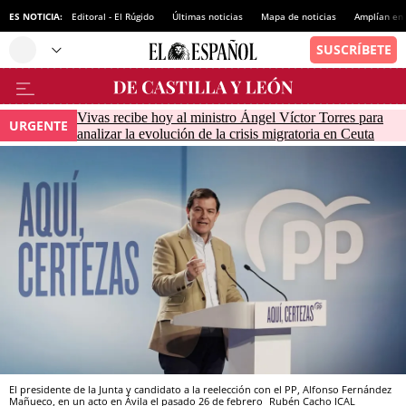
ES NOTICIA:
Editoral - El Rúgido
Últimas noticias
Mapa de noticias
Amplían en
Vivas recibe hoy al ministro Ángel Víctor Torres para
URGENTE
analizar la evolución de la crisis migratoria en Ceuta
El presidente de la Junta y candidato a la reelección con el PP, Alfonso Fernández
Mañueco, en un acto en Ávila el pasado 26 de febrero
Rubén Cacho
ICAL