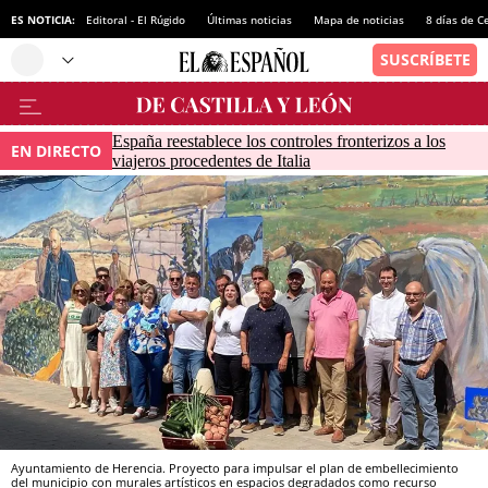
ES NOTICIA:
Editoral - El Rúgido
Últimas noticias
Mapa de noticias
8 días de C
España reestablece los controles fronterizos a los
EN DIRECTO
viajeros procedentes de Italia
Ayuntamiento de Herencia. Proyecto para impulsar el plan de embellecimiento
del municipio con murales artísticos en espacios degradados como recurso