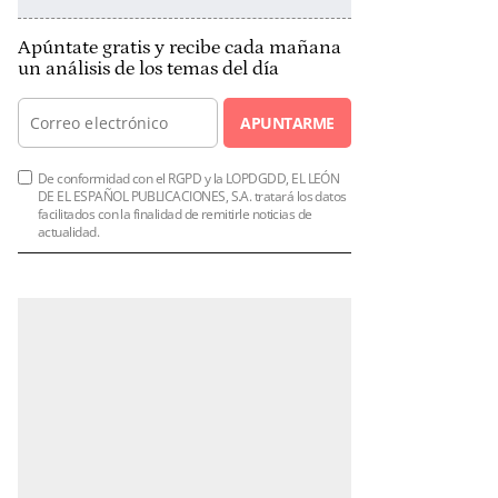
Apúntate gratis y recibe cada mañana
un análisis de los temas del día
APUNTARME
De conformidad con el RGPD y la LOPDGDD, EL LEÓN
DE EL ESPAÑOL PUBLICACIONES, S.A. tratará los datos
facilitados con la finalidad de remitirle noticias de
actualidad.