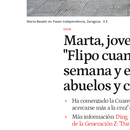
Marta Basallo en Paseo Independencia, Zaragoza.
E.E
VIVIR
Marta, jove
"Flipo cua
semana y 
abuelos y 
Ha comenzado la Cuares
acercarse más a la cruz" 
Más información:
Ding, 
de la Generación Z: "Da