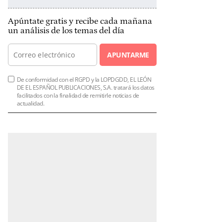
Apúntate gratis y recibe cada mañana
un análisis de los temas del día
APUNTARME
De conformidad con el RGPD y la LOPDGDD, EL LEÓN
DE EL ESPAÑOL PUBLICACIONES, S.A. tratará los datos
facilitados con la finalidad de remitirle noticias de
actualidad.