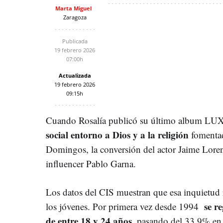
Marta Miguel
Zaragoza
Publicada
19 febrero 2026
07:00h
Actualizada
19 febrero 2026
09:15h
Cuando Rosalía publicó su último album LUX
social entorno a Dios y a la religión
fomentad
Domingos, la conversión del actor Jaime Lorent
influencer Pablo Garna.
Los datos del CIS muestran que esa inquietud r
se re
los jóvenes. Por primera vez desde 1994
de entre 18 y 24 años,
pasando del 33,9% en