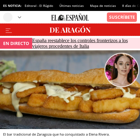
ES NOTICIA:
Editoral - El Rúgido
Últimas noticias
Mapa de noticias
8 días de C
España reestablece los controles fronterizos a los
EN DIRECTO
viajeros procedentes de Italia
El bar tradicional de Zaragoza que ha conquistado a Elena Rivera.