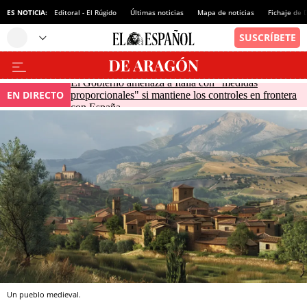
ES NOTICIA:
Editoral - El Rúgido
Últimas noticias
Mapa de noticias
Fichaje de
El Gobierno amenaza a Italia con "medidas
EN DIRECTO
proporcionales" si mantiene los controles en frontera
con España
Un pueblo medieval.