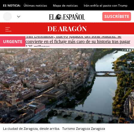
ES NOTICIA:
Últimas noticias
Mapa de noticias
Irán enfría el pacto con Trump
Yan Diomande, nuevo jugador del Real Madrid: se
URGENTE
convierte en el fichaje más caro de su historia tras pagar
125 millones
La ciudad de Zaragoza, desde arriba.
Turismo Zaragoza
Zaragoza