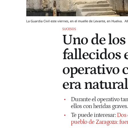
La Guardia Civil este viernes, en el muelle de Levante, en Huelva.
Al
SUCESOS
Uno de los 
fallecidos
operativo c
era natural
Durante el operativo ta
ellos con heridas graves.
Te puede interesar:
Dos 
pueblo de Zaragoza: fue