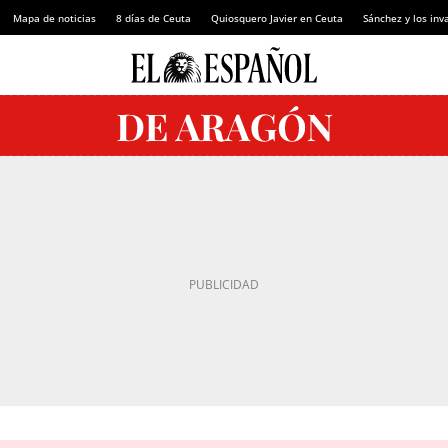
Mapa de noticias
8 días de Ceuta
Quiosquero Javier en Ceuta
Sánchez y los inv