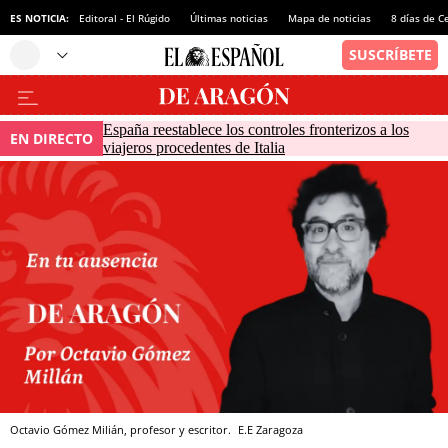
ES NOTICIA:
Editoral - El Rúgido
Últimas noticias
Mapa de noticias
8 días de C
España reestablece los controles fronterizos a los
EN DIRECTO
viajeros procedentes de Italia
Octavio Gómez Milián, profesor y escritor.
E.E
Zaragoza