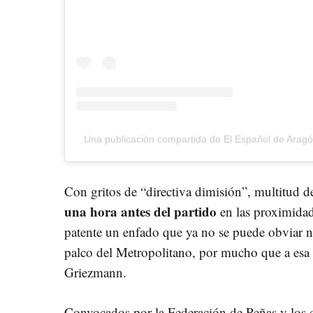
Una publicación compartida de El Español de Ara
Con gritos de “directiva dimisión”, multitud d
una hora antes del partido
en las proximidad
patente un enfado que ya no se puede obviar ni 
palco del Metropolitano, por mucho que a esa 
Griezmann.
Convocados por la Federación de Peñas y los co