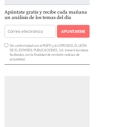
Apúntate gratis y recibe cada mañana
un análisis de los temas del día
APUNTARME
De conformidad con el RGPD y la LOPDGDD, EL LEÓN
DE EL ESPAÑOL PUBLICACIONES, S.A. tratará los datos
facilitados con la finalidad de remitirle noticias de
actualidad.