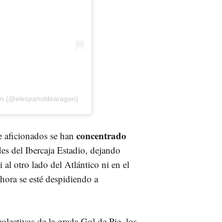
gón (@elespanoldearagon)
concentrado
e aficionados se han
es del Ibercaja Estadio, dejando
al otro lado del Atlántico ni en el
hora se esté despidiendo a
lectivos de la grada Gol de Pie, los