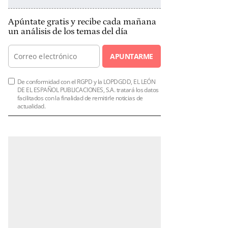
Apúntate gratis y recibe cada mañana
un análisis de los temas del día
APUNTARME
De conformidad con el RGPD y la LOPDGDD, EL LEÓN
DE EL ESPAÑOL PUBLICACIONES, S.A. tratará los datos
facilitados con la finalidad de remitirle noticias de
actualidad.