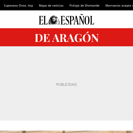
Cuponazo Once, hoy
Mapa de noticias
Fichaje de Diomande
Marruecos acepta 