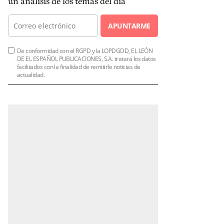
un análisis de los temas del día
APUNTARME
De conformidad con el RGPD y la LOPDGDD, EL LEÓN
DE EL ESPAÑOL PUBLICACIONES, S.A. tratará los datos
facilitados con la finalidad de remitirle noticias de
actualidad.