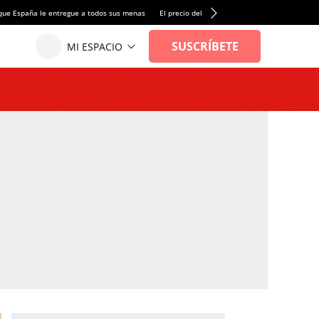
que España le entregue a todos sus menas
El precio del alquiler de vivienda baja por pri