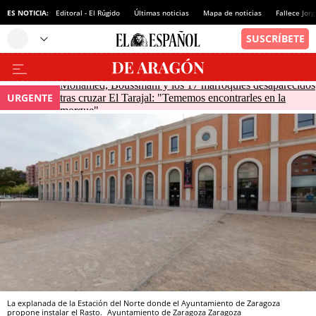
ES NOTICIA:
Editoral - El Rúgido
Últimas noticias
Mapa de noticias
Fallece Jor
Mohamed, Boussmahi y los 17 marroquíes desaparecidos
URGENTE
tras cruzar El Tarajal: "Tememos encontrarles en la
morgue"
La explanada de la Estación del Norte donde el Ayuntamiento de Zaragoza
propone instalar el Rasto.
Ayuntamiento de Zaragoza
Zaragoza