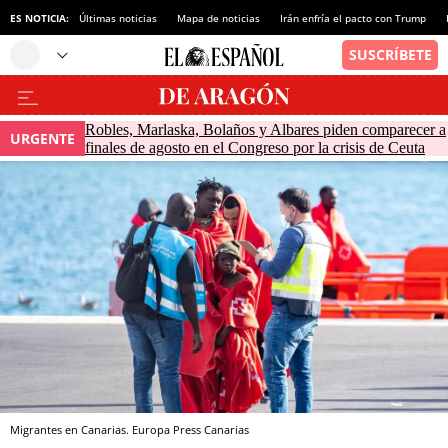
ES NOTICIA:
Últimas noticias
Mapa de noticias
Irán enfría el pacto con Trump
Robles, Marlaska, Bolaños y Albares piden comparecer a
URGENTE
finales de agosto en el Congreso por la crisis de Ceuta
Migrantes en Canarias. Europa Press Canarias