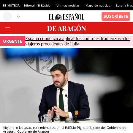
ES NOTICIA:
Editoral - El Rúgido
Últimas noticias
Mapa de noticias
Lotería Nac
España comienza a aplicar los controles fronterizos a los
URGENTE
viajeros procedentes de Italia
Alejandro Nolasco, este miércoles, en el Edificio Pignatelli, sede del Gobierno de
Aragón.
Gobierno de Aragón