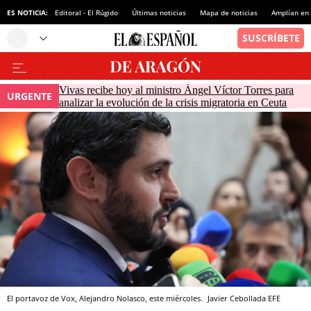
ES NOTICIA:
Editoral - El Rúgido
Últimas noticias
Mapa de noticias
Amplían en
Vivas recibe hoy al ministro Ángel Víctor Torres para
URGENTE
analizar la evolución de la crisis migratoria en Ceuta
El portavoz de Vox, Alejandro Nolasco, este miércoles.
Javier Cebollada
EFE