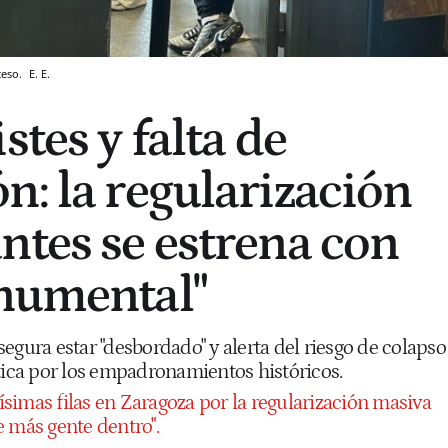
ceso.
E. E.
stes y falta de
n: la regularización
ntes se estrena con
numental"
egura estar "desbordado" y alerta del riesgo de colapso
stica por los empadronamientos históricos.
simas filas en Zaragoza por la regularización masiva
e más gente dentro".