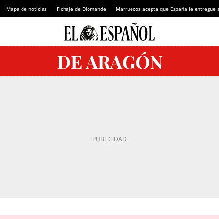
Mapa de noticias
Fichaje de Diomande
Marruecos acepta que España le entregue 