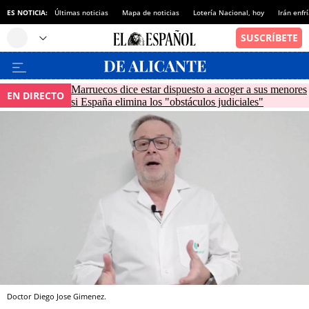
ES NOTICIA:
Últimas noticias
Mapa de noticias
Lotería Nacional, hoy
Irán enfr
Marruecos dice estar dispuesto a acoger a sus menores
EN DIRECTO
si España elimina los "obstáculos judiciales"
Doctor Diego Jose Gimenez.