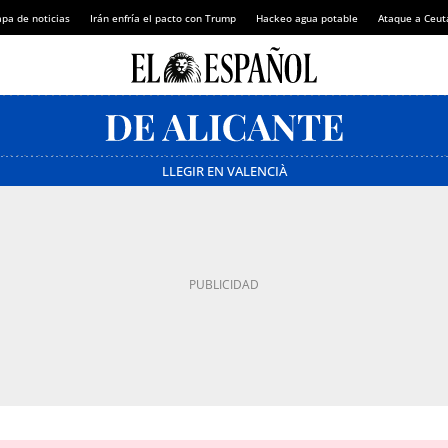
pa de noticias
Irán enfría el pacto con Trump
Hackeo agua potable
Ataque a Ceut
LLEGIR EN VALENCIÀ