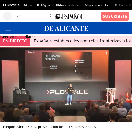
ES NOTICIA:
Editoral - El Rúgido
Últimas noticias
Mapa de noticias
8 días de C
Leer en Castellano
EN DIRECTO
España reestablece los controles fronterizos a los
Ezequiel Sánchez en la presentación de PLD Space este lunes.