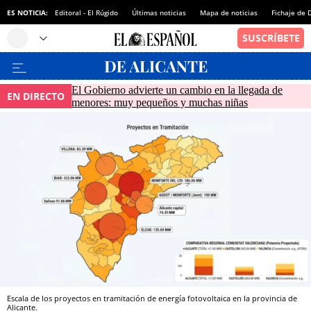
ES NOTICIA:
Editoral - El Rúgido
Últimas noticias
Mapa de noticias
Fichaje de
El Gobierno advierte un cambio en la llegada de
EN DIRECTO
menores: muy pequeños y muchas niñas
Escala de los proyectos en tramitación de energía fotovoltaica en la provincia de
Alicante.