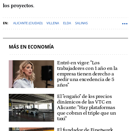
los proyectos
.
ALICANTE (CIUDAD)
VILLENA
ELDA
SALINAS
ALICANTE (PROVINCIA)
ENERGÍA FOTOVOLTAICA
COMUNITAT VALENCIANA
MÁS EN ECONOMÍA
Entró en vigor: "Los
trabajadores con 1 año en la
empresa tienen derecho a
pedir una excedencia de 5
años"
El "engaño" de los precios
dinámicos de las VTC en
Alicante: "Hay plataformas
que cobran el triple que un
taxi"
El fundador de Finetwork