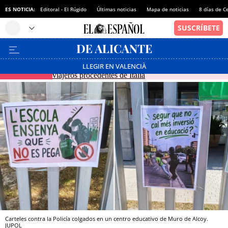
ES NOTICIA:
Editoral - El Rúgido
Últimas noticias
Mapa de noticias
8 días de C
España reestablece los controles fronterizos a los
LLEGIR EN VALENCIÀ
EN DIRECTO
viajeros procedentes de Italia
Carteles contra la Policía colgados en un centro educativo de Muro de Alcoy.
JUPOL