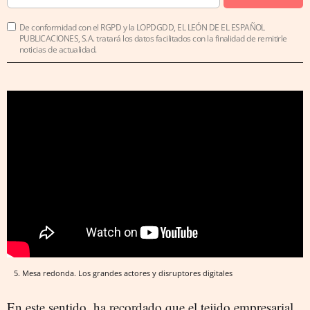
De conformidad con el RGPD y la LOPDGDD, EL LEÓN DE EL ESPAÑOL
PUBLICACIONES, S.A. tratará los datos facilitados con la finalidad de remitirle
noticias de actualidad.
5. Mesa redonda. Los grandes actores y disruptores digitales
En este sentido, ha recordado que el tejido empresarial