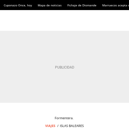
Cuponazo Once, hoy
Mapa de noticias
Fichaje de Diomande
Marruecos acepta 
Formentera.
VIAJES
ISLAS BALEARES