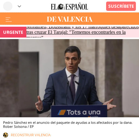
Mohamed, Boussmahi y los 17 marroquíes desaparecidos
URGENTE
tras cruzar El Tarajal: "Tememos encontrarles en la
morgue"
Pedro Sánchez en el anuncio del paquete de ayudas a los afectados por la dana.
Rober Solsona / EP
RECONSTRUIR VALENCIA