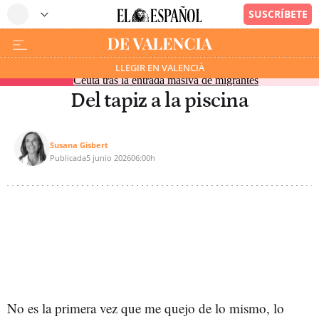
El Gobierno ha registrado ya a 1.342 menores en
LLEGIR EN VALENCIÀ
EN DIRECTO
Ceuta tras la entrada masiva de migrantes
Del tapiz a la piscina
Susana Gisbert
Publicada
5 junio 2026
06:00h
No
es la primera vez que me quejo de lo mismo, lo