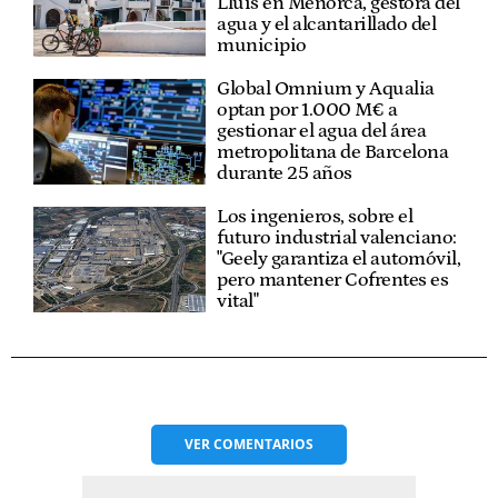
Lluís en Menorca, gestora del
agua y el alcantarillado del
municipio
Global Omnium y Aqualia
optan por 1.000 M€ a
gestionar el agua del área
metropolitana de Barcelona
durante 25 años
Los ingenieros, sobre el
futuro industrial valenciano:
"Geely garantiza el automóvil,
pero mantener Cofrentes es
vital"
VER
COMENTARIOS